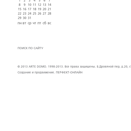
1
2
3
4
5
6
7
8
9
10
11
12
13
14
15
16
17
18
19
20
21
22
23
24
25
26
27
28
29
30
31
пн
вт
ср
чт
пт
сб
вс
ПОИСК ПО САЙТУ
© 2013 ARTE DOMO. 1998-2013. Все права защищены. Б.Дровяной пер, д.20, стр
Создание и продвижение.
ПЕРФЕКТ-ОНЛАЙН