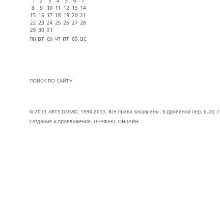
1
2
3
4
5
6
7
8
9
10
11
12
13
14
15
16
17
18
19
20
21
22
23
24
25
26
27
28
29
30
31
пн
вт
ср
чт
пт
сб
вс
ПОИСК ПО САЙТУ
© 2013 ARTE DOMO. 1998-2013. Все права защищены. Б.Дровяной пер, д.20, стр
Создание и продвижение.
ПЕРФЕКТ-ОНЛАЙН