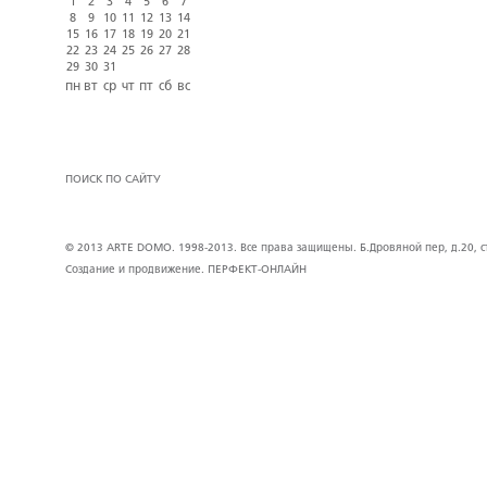
1
2
3
4
5
6
7
8
9
10
11
12
13
14
15
16
17
18
19
20
21
22
23
24
25
26
27
28
29
30
31
пн
вт
ср
чт
пт
сб
вс
ПОИСК ПО САЙТУ
© 2013 ARTE DOMO. 1998-2013. Все права защищены. Б.Дровяной пер, д.20, стр
Создание и продвижение.
ПЕРФЕКТ-ОНЛАЙН