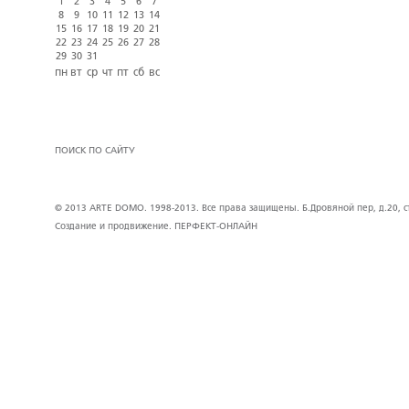
1
2
3
4
5
6
7
8
9
10
11
12
13
14
15
16
17
18
19
20
21
22
23
24
25
26
27
28
29
30
31
пн
вт
ср
чт
пт
сб
вс
ПОИСК ПО САЙТУ
© 2013 ARTE DOMO. 1998-2013. Все права защищены. Б.Дровяной пер, д.20, стр
Создание и продвижение.
ПЕРФЕКТ-ОНЛАЙН