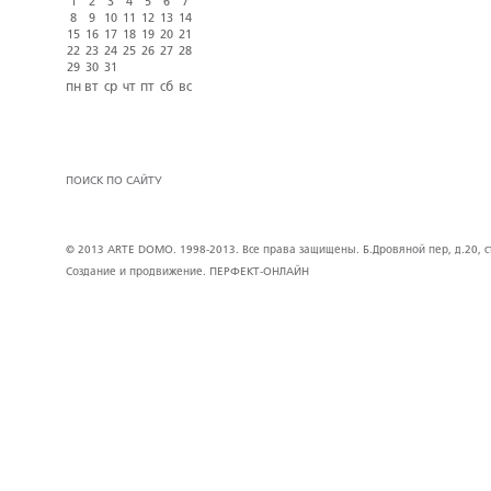
1
2
3
4
5
6
7
8
9
10
11
12
13
14
15
16
17
18
19
20
21
22
23
24
25
26
27
28
29
30
31
пн
вт
ср
чт
пт
сб
вс
ПОИСК ПО САЙТУ
© 2013 ARTE DOMO. 1998-2013. Все права защищены. Б.Дровяной пер, д.20, стр
Создание и продвижение.
ПЕРФЕКТ-ОНЛАЙН