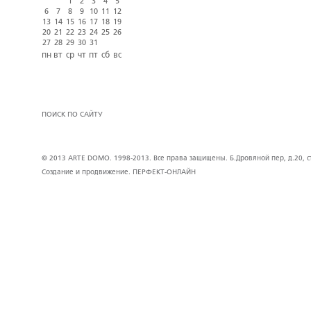
1
2
3
4
5
6
7
8
9
10
11
12
13
14
15
16
17
18
19
20
21
22
23
24
25
26
27
28
29
30
31
пн
вт
ср
чт
пт
сб
вс
ПОИСК ПО САЙТУ
© 2013 ARTE DOMO. 1998-2013. Все права защищены. Б.Дровяной пер, д.20, стр
Создание и продвижение.
ПЕРФЕКТ-ОНЛАЙН