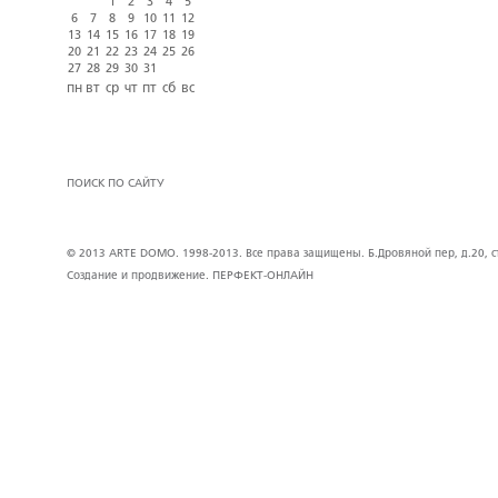
1
2
3
4
5
6
7
8
9
10
11
12
13
14
15
16
17
18
19
20
21
22
23
24
25
26
27
28
29
30
31
пн
вт
ср
чт
пт
сб
вс
ПОИСК ПО САЙТУ
© 2013 ARTE DOMO. 1998-2013. Все права защищены. Б.Дровяной пер, д.20, стр
Создание и продвижение.
ПЕРФЕКТ-ОНЛАЙН