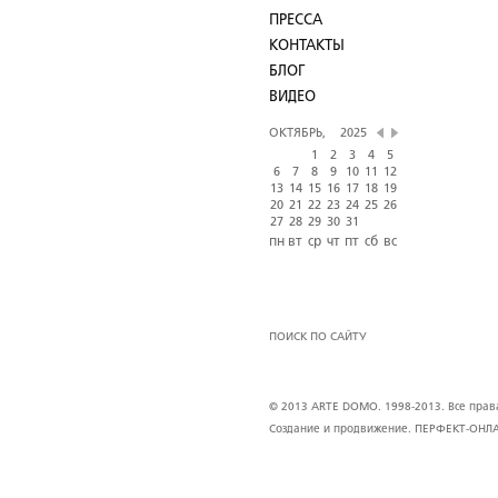
ПРЕССА
КОНТАКТЫ
БЛОГ
ВИДЕО
ОКТЯБРЬ,
2025
1
2
3
4
5
6
7
8
9
10
11
12
13
14
15
16
17
18
19
20
21
22
23
24
25
26
27
28
29
30
31
пн
вт
ср
чт
пт
сб
вс
ПОИСК ПО САЙТУ
© 2013 ARTE DOMO. 1998-2013. Все права 
Создание и продвижение.
ПЕРФЕКТ-ОНЛ