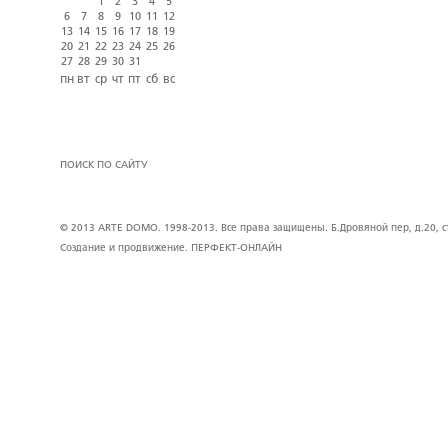
1
2
3
4
5
6
7
8
9
10
11
12
13
14
15
16
17
18
19
20
21
22
23
24
25
26
27
28
29
30
31
пн
вт
ср
чт
пт
сб
вс
ПОИСК ПО САЙТУ
© 2013 ARTE DOMO. 1998-2013. Все права защищены. Б.Дровяной пер, д.20, стр
Создание и продвижение.
ПЕРФЕКТ-ОНЛАЙН