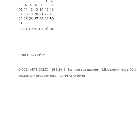
1
2
3
4
5
6
7
8
9
10
11
12
13
14
15
16
17
18
19
20
21
22
23
24
25
26
27
28
29
30
31
пн
вт
ср
чт
пт
сб
вс
ПОИСК ПО САЙТУ
© 2013 ARTE DOMO. 1998-2013. Все права защищены. Б.Дровяной пер, д.20, стр
Создание и продвижение.
ПЕРФЕКТ-ОНЛАЙН