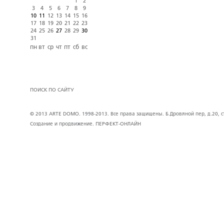
1
2
3
4
5
6
7
8
9
10
11
12
13
14
15
16
17
18
19
20
21
22
23
24
25
26
27
28
29
30
31
пн
вт
ср
чт
пт
сб
вс
ПОИСК ПО САЙТУ
© 2013 ARTE DOMO. 1998-2013. Все права защищены. Б.Дровяной пер, д.20, стр
Создание и продвижение.
ПЕРФЕКТ-ОНЛАЙН