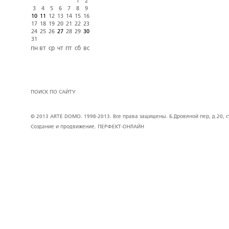
1
2
3
4
5
6
7
8
9
10
11
12
13
14
15
16
17
18
19
20
21
22
23
24
25
26
27
28
29
30
31
пн
вт
ср
чт
пт
сб
вс
ПОИСК ПО САЙТУ
© 2013 ARTE DOMO. 1998-2013. Все права защищены. Б.Дровяной пер, д.20, стр
Создание и продвижение.
ПЕРФЕКТ-ОНЛАЙН