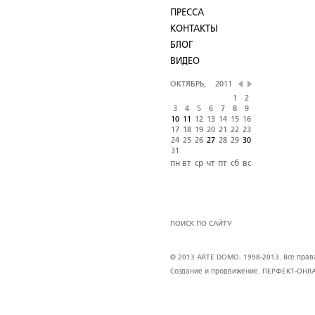
ПРЕССА
КОНТАКТЫ
БЛОГ
ВИДЕО
ОКТЯБРЬ,
2011
1
2
3
4
5
6
7
8
9
10
11
12
13
14
15
16
17
18
19
20
21
22
23
24
25
26
27
28
29
30
31
пн
вт
ср
чт
пт
сб
вс
ПОИСК ПО САЙТУ
© 2013 ARTE DOMO. 1998-2013. Все права 
Создание и продвижение.
ПЕРФЕКТ-ОНЛ