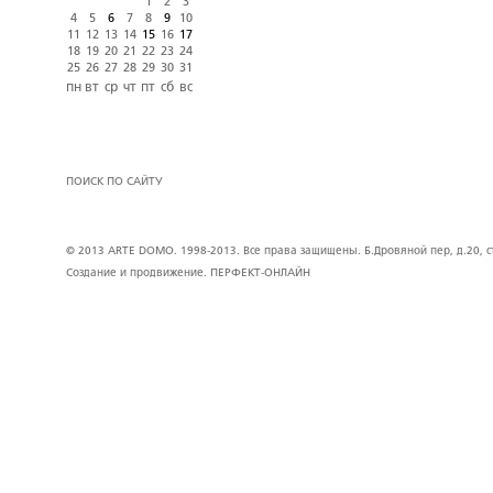
1
2
3
4
5
6
7
8
9
10
11
12
13
14
15
16
17
18
19
20
21
22
23
24
25
26
27
28
29
30
31
пн
вт
ср
чт
пт
сб
вс
ПОИСК ПО САЙТУ
© 2013 ARTE DOMO. 1998-2013. Все права защищены. Б.Дровяной пер, д.20, стр
Создание и продвижение.
ПЕРФЕКТ-ОНЛАЙН