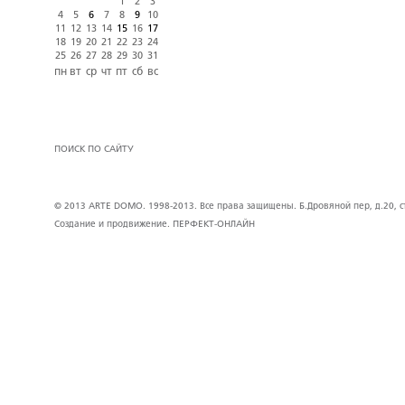
1
2
3
4
5
6
7
8
9
10
11
12
13
14
15
16
17
18
19
20
21
22
23
24
25
26
27
28
29
30
31
пн
вт
ср
чт
пт
сб
вс
ПОИСК ПО САЙТУ
© 2013 ARTE DOMO. 1998-2013. Все права защищены. Б.Дровяной пер, д.20, стр
Создание и продвижение.
ПЕРФЕКТ-ОНЛАЙН