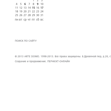
1
2
3
4
5
6
7
8
9
10
11
12
13
14
15
16
17
18
19
20
21
22
23
24
25
26
27
28
29
30
31
пн
вт
ср
чт
пт
сб
вс
ПОИСК ПО САЙТУ
© 2013 ARTE DOMO. 1998-2013. Все права защищены. Б.Дровяной пер, д.20, стр
Создание и продвижение.
ПЕРФЕКТ-ОНЛАЙН