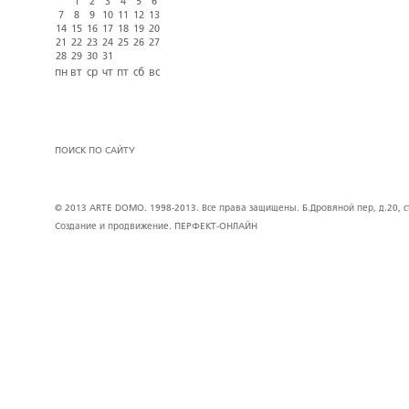
1
2
3
4
5
6
7
8
9
10
11
12
13
14
15
16
17
18
19
20
21
22
23
24
25
26
27
28
29
30
31
пн
вт
ср
чт
пт
сб
вс
ПОИСК ПО САЙТУ
© 2013 ARTE DOMO. 1998-2013. Все права защищены. Б.Дровяной пер, д.20, стр
Создание и продвижение.
ПЕРФЕКТ-ОНЛАЙН