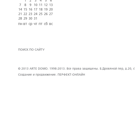
1
2
3
4
5
6
7
8
9
10
11
12
13
14
15
16
17
18
19
20
21
22
23
24
25
26
27
28
29
30
31
пн
вт
ср
чт
пт
сб
вс
ПОИСК ПО САЙТУ
© 2013 ARTE DOMO. 1998-2013. Все права защищены. Б.Дровяной пер, д.20, стр
Создание и продвижение.
ПЕРФЕКТ-ОНЛАЙН