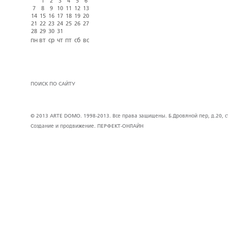
1
2
3
4
5
6
7
8
9
10
11
12
13
14
15
16
17
18
19
20
21
22
23
24
25
26
27
28
29
30
31
пн
вт
ср
чт
пт
сб
вс
ПОИСК ПО САЙТУ
© 2013 ARTE DOMO. 1998-2013. Все права защищены. Б.Дровяной пер, д.20, стр
Создание и продвижение.
ПЕРФЕКТ-ОНЛАЙН