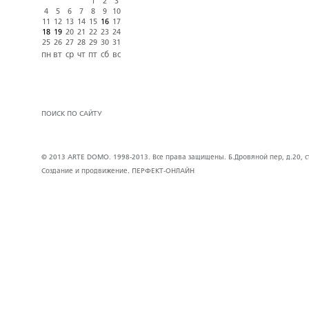
1
2
3
4
5
6
7
8
9
10
11
12
13
14
15
16
17
18
19
20
21
22
23
24
25
26
27
28
29
30
31
пн
вт
ср
чт
пт
сб
вс
ПОИСК ПО САЙТУ
© 2013 ARTE DOMO. 1998-2013. Все права защищены. Б.Дровяной пер, д.20, стр
Создание и продвижение.
ПЕРФЕКТ-ОНЛАЙН