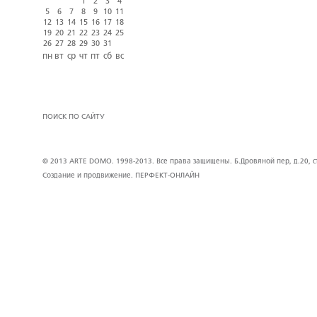
1
2
3
4
5
6
7
8
9
10
11
12
13
14
15
16
17
18
19
20
21
22
23
24
25
26
27
28
29
30
31
пн
вт
ср
чт
пт
сб
вс
ПОИСК ПО САЙТУ
© 2013 ARTE DOMO. 1998-2013. Все права защищены. Б.Дровяной пер, д.20, стр
Создание и продвижение.
ПЕРФЕКТ-ОНЛАЙН