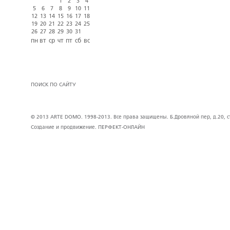
1
2
3
4
5
6
7
8
9
10
11
12
13
14
15
16
17
18
19
20
21
22
23
24
25
26
27
28
29
30
31
пн
вт
ср
чт
пт
сб
вс
ПОИСК ПО САЙТУ
© 2013 ARTE DOMO. 1998-2013. Все права защищены. Б.Дровяной пер, д.20, стр
Создание и продвижение.
ПЕРФЕКТ-ОНЛАЙН