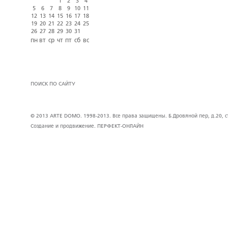
1
2
3
4
5
6
7
8
9
10
11
12
13
14
15
16
17
18
19
20
21
22
23
24
25
26
27
28
29
30
31
пн
вт
ср
чт
пт
сб
вс
ПОИСК ПО САЙТУ
© 2013 ARTE DOMO. 1998-2013. Все права защищены. Б.Дровяной пер, д.20, стр
Создание и продвижение.
ПЕРФЕКТ-ОНЛАЙН