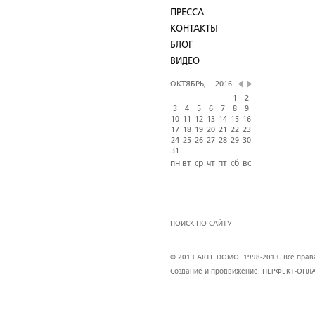
ПРЕССА
КОНТАКТЫ
БЛОГ
ВИДЕО
ОКТЯБРЬ,
2016
1
2
3
4
5
6
7
8
9
10
11
12
13
14
15
16
17
18
19
20
21
22
23
24
25
26
27
28
29
30
31
пн
вт
ср
чт
пт
сб
вс
ПОИСК ПО САЙТУ
© 2013 ARTE DOMO. 1998-2013. Все права 
Создание и продвижение.
ПЕРФЕКТ-ОНЛ