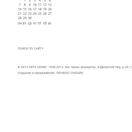
1
2
3
4
5
6
7
8
9
10
11
12
13
14
15
16
17
18
19
20
21
22
23
24
25
26
27
28
29
30
пн
вт
ср
чт
пт
сб
вс
ПОИСК ПО САЙТУ
© 2013 ARTE DOMO. 1998-2013. Все права защищены. Б.Дровяной пер, д.20, стр
Создание и продвижение.
ПЕРФЕКТ-ОНЛАЙН