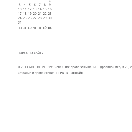
1
2
3
4
5
6
7
8
9
10
11
12
13
14
15
16
17
18
19
20
21
22
23
24
25
26
27
28
29
30
31
пн
вт
ср
чт
пт
сб
вс
ПОИСК ПО САЙТУ
© 2013 ARTE DOMO. 1998-2013. Все права защищены. Б.Дровяной пер, д.20, стр
Создание и продвижение.
ПЕРФЕКТ-ОНЛАЙН