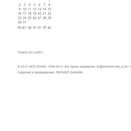
1
2
3
4
5
6
7
8
9
10
11
12
13
14
15
16
17
18
19
20
21
22
23
24
25
26
27
28
29
30
31
пн
вт
ср
чт
пт
сб
вс
ПОИСК ПО САЙТУ
© 2013 ARTE DOMO. 1998-2013. Все права защищены. Б.Дровяной пер, д.20, стр
Создание и продвижение.
ПЕРФЕКТ-ОНЛАЙН