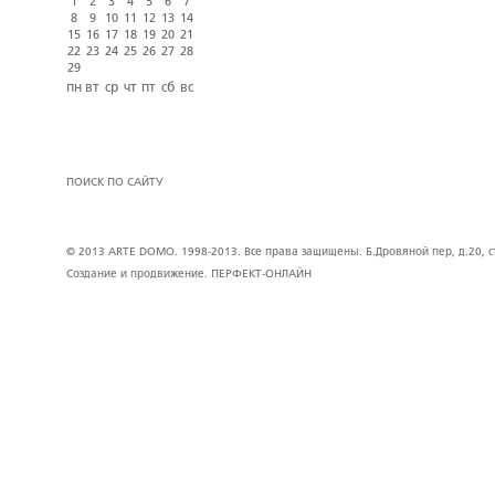
1
2
3
4
5
6
7
8
9
10
11
12
13
14
15
16
17
18
19
20
21
22
23
24
25
26
27
28
29
пн
вт
ср
чт
пт
сб
вс
ПОИСК ПО САЙТУ
© 2013 ARTE DOMO. 1998-2013. Все права защищены. Б.Дровяной пер, д.20, стр
Создание и продвижение.
ПЕРФЕКТ-ОНЛАЙН