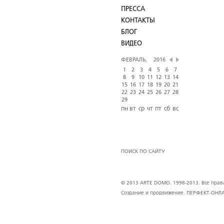
ПРЕССА
КОНТАКТЫ
БЛОГ
ВИДЕО
ФЕВРАЛЬ,
2016
1
2
3
4
5
6
7
8
9
10
11
12
13
14
15
16
17
18
19
20
21
22
23
24
25
26
27
28
29
пн
вт
ср
чт
пт
сб
вс
ПОИСК ПО САЙТУ
© 2013 ARTE DOMO. 1998-2013. Все права 
Создание и продвижение.
ПЕРФЕКТ-ОНЛ