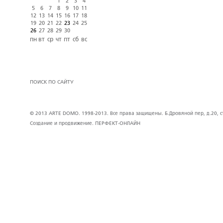
1
2
3
4
5
6
7
8
9
10
11
12
13
14
15
16
17
18
19
20
21
22
23
24
25
26
27
28
29
30
пн
вт
ср
чт
пт
сб
вс
ПОИСК ПО САЙТУ
© 2013 ARTE DOMO. 1998-2013. Все права защищены. Б.Дровяной пер, д.20, стр
Создание и продвижение.
ПЕРФЕКТ-ОНЛАЙН