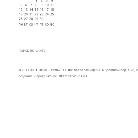
1
2
3
4
5
6
7
8
9
10
11
12
13
14
15
16
17
18
19
20
21
22
23
24
25
26
27
28
29
30
пн
вт
ср
чт
пт
сб
вс
ПОИСК ПО САЙТУ
© 2013 ARTE DOMO. 1998-2013. Все права защищены. Б.Дровяной пер, д.20, стр
Создание и продвижение.
ПЕРФЕКТ-ОНЛАЙН