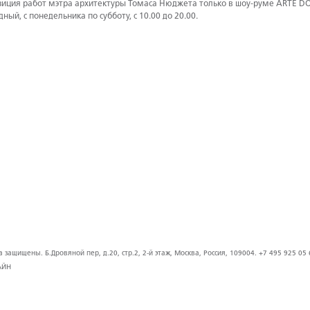
зиция работ мэтра архитектуры Томаса Нюджета только в шоу-руме ARTE DOM
дный, с понедельника по субботу, с 10.00 до 20.00.
защищены. Б.Дровяной пер, д.20, стр.2, 2-й этаж, Москва, Россия, 109004. +7 495 925 05 
АЙН