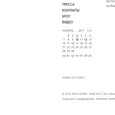
Экспо
ПРЕССА
свобо
КОНТАКТЫ
БЛОГ
ВИДЕО
НОЯБРЬ,
2011
1
2
3
4
5
6
7
8
9
10
11
12
13
14
15
16
17
18
19
20
21
22
23
24
25
26
27
28
29
30
пн
вт
ср
чт
пт
сб
вс
ПОИСК ПО САЙТУ
© 2013 ARTE DOMO. 1998-2013. Все права 
Создание и продвижение.
ПЕРФЕКТ-ОНЛ