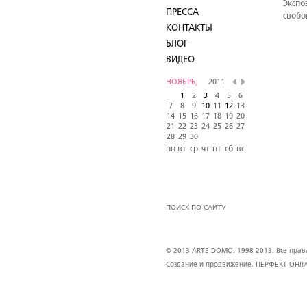
Экспо
ПРЕССА
свобо
КОНТАКТЫ
БЛОГ
ВИДЕО
НОЯБРЬ,
2011
1
2
3
4
5
6
7
8
9
10
11
12
13
14
15
16
17
18
19
20
21
22
23
24
25
26
27
28
29
30
пн
вт
ср
чт
пт
сб
вс
ПОИСК ПО САЙТУ
© 2013 ARTE DOMO. 1998-2013. Все права 
Создание и продвижение.
ПЕРФЕКТ-ОНЛ