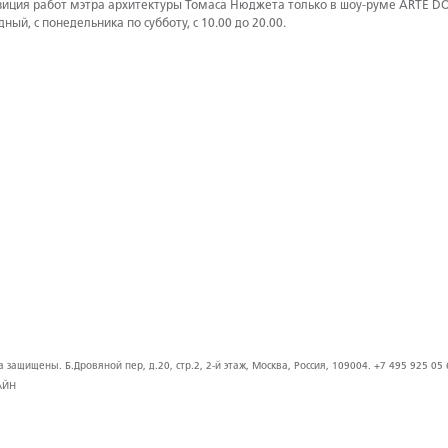
зиция работ мэтра архитектуры Томаса Нюджета только в шоу-руме ARTE DOM
дный, с понедельника по субботу, с 10.00 до 20.00.
защищены. Б.Дровяной пер, д.20, стр.2, 2-й этаж, Москва, Россия, 109004. +7 495 925 05 
АЙН