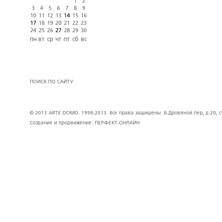
1
2
3
4
5
6
7
8
9
10
11
12
13
14
15
16
17
18
19
20
21
22
23
24
25
26
27
28
29
30
пн
вт
ср
чт
пт
сб
вс
ПОИСК ПО САЙТУ
© 2013 ARTE DOMO. 1998-2013. Все права защищены. Б.Дровяной пер, д.20, стр
Создание и продвижение.
ПЕРФЕКТ-ОНЛАЙН