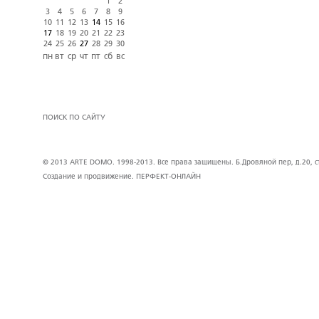
1
2
3
4
5
6
7
8
9
10
11
12
13
14
15
16
17
18
19
20
21
22
23
24
25
26
27
28
29
30
пн
вт
ср
чт
пт
сб
вс
ПОИСК ПО САЙТУ
© 2013 ARTE DOMO. 1998-2013. Все права защищены. Б.Дровяной пер, д.20, стр
Создание и продвижение.
ПЕРФЕКТ-ОНЛАЙН