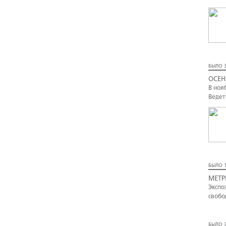
БЫЛО 3
ОСЕН
В ноя
Ведет
БЫЛО 1
МЕТР
Экспо
свобо
БЫЛО 3