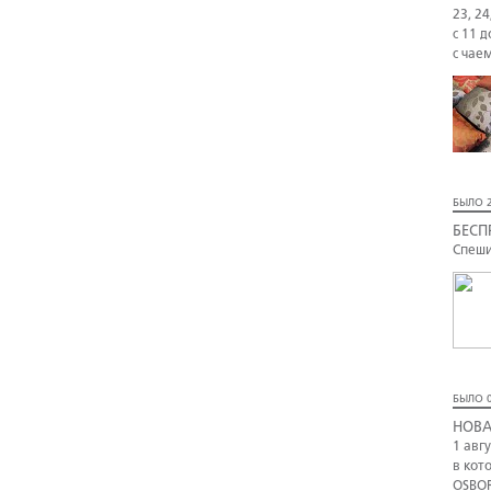
23, 24
с 11 д
с чае
БЫЛО 2
БЕСП
Спеши
БЫЛО 0
НОВА
1 авг
в кот
OSBOR