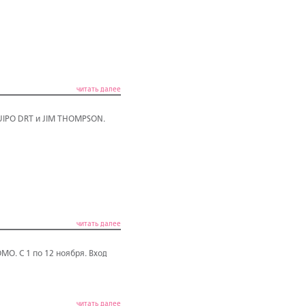
читать далее
UIPO DRT и JIM THOMPSON.
читать далее
O. С 1 по 12 ноября. Вход
читать далее