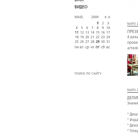
БЛОГ
ВИДЕО
МАЙ,
2009
1
2
3
БЫЛО 2
4
5
6
7
8
9
10
ПРЕЗ
11
12
13
14
15
16
17
4 дек
18
19
20
21
22
23
24
25
26
27
28
29
30
31
прове
пн
вт
ср
чт
пт
сб
вс
arted
ПОИСК ПО САЙТУ
БЫЛО 2
ДЕЛИ
Знаме
° Диз
° Изд
° Дек
° Пле