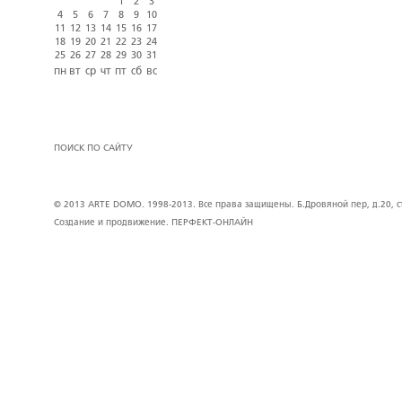
1
2
3
4
5
6
7
8
9
10
11
12
13
14
15
16
17
18
19
20
21
22
23
24
25
26
27
28
29
30
31
пн
вт
ср
чт
пт
сб
вс
ПОИСК ПО САЙТУ
© 2013 ARTE DOMO. 1998-2013. Все права защищены. Б.Дровяной пер, д.20, стр
Создание и продвижение.
ПЕРФЕКТ-ОНЛАЙН