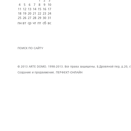
1
2
3
4
5
6
7
8
9
10
11
12
13
14
15
16
17
18
19
20
21
22
23
24
25
26
27
28
29
30
31
пн
вт
ср
чт
пт
сб
вс
ПОИСК ПО САЙТУ
© 2013 ARTE DOMO. 1998-2013. Все права защищены. Б.Дровяной пер, д.20, стр
Создание и продвижение.
ПЕРФЕКТ-ОНЛАЙН