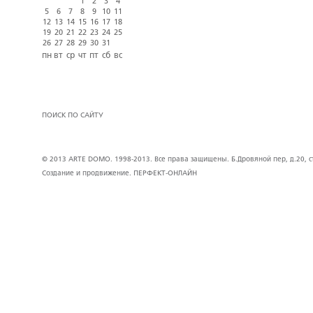
1
2
3
4
5
6
7
8
9
10
11
12
13
14
15
16
17
18
19
20
21
22
23
24
25
26
27
28
29
30
31
пн
вт
ср
чт
пт
сб
вс
ПОИСК ПО САЙТУ
© 2013 ARTE DOMO. 1998-2013. Все права защищены. Б.Дровяной пер, д.20, стр
Создание и продвижение.
ПЕРФЕКТ-ОНЛАЙН