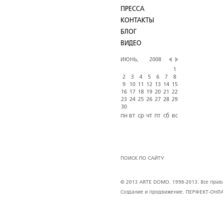
ПРЕССА
КОНТАКТЫ
БЛОГ
ВИДЕО
ИЮНЬ,
2008
1
2
3
4
5
6
7
8
9
10
11
12
13
14
15
16
17
18
19
20
21
22
23
24
25
26
27
28
29
30
пн
вт
ср
чт
пт
сб
вс
ПОИСК ПО САЙТУ
© 2013 ARTE DOMO. 1998-2013. Все права 
Создание и продвижение.
ПЕРФЕКТ-ОНЛ