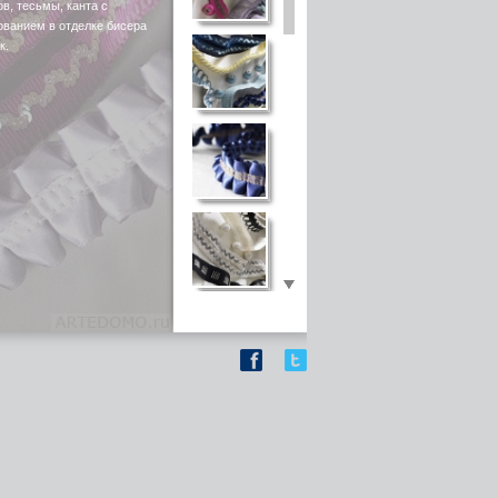
в, тесьмы, канта с
ованием в отделке бисера
к.