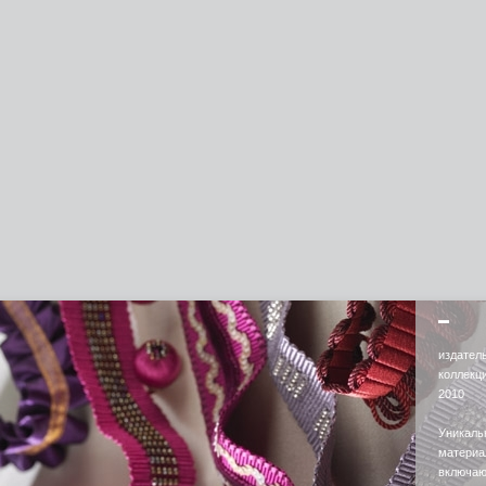
издател
коллекц
2010
Уникаль
материа
включаю