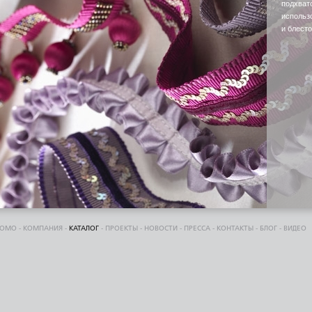
подхвато
использ
и блесто
DOMO
-
КОМПАНИЯ
-
КАТАЛОГ
-
ПРОЕКТЫ
-
НОВОСТИ
-
ПРЕССА
-
КОНТАКТЫ
-
БЛОГ
-
ВИДЕО