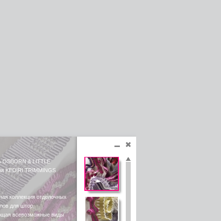
ь OSBORN & LITTLE
ия KEDIRI TRIMMINGS
ная коллекция отделочных
лов для штор,
щая всевозможные виды